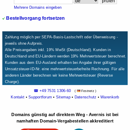
.
Mehrere Domains eingeben
Bestellvorgang fortsetzen
Zahlung möglich per SEPA-Basis-Lastschrift oder Überweisung -
jeweils ohne Aufpreis.
Alle Preisangaben inkl. 19% MwSt (Deutschland). Kunden in
Deutschland und EU-Ländern werden 19% Mehrwertsteuer berechnet.
Kunden aus dem EU-Ausland erhalten bei Angabe ihrer gültigen
Umsatzsteuer-ID-Nr. eine mehrwertsteuerbefreite Rechnung. Für alle
anderen Länder berechnen wir keine Mehrwertsteuer (Reverse
Charge).
☎ +49 7531 1306-60
(
Festnetz )
Kontakt
•
Supportforum
•
Sitemap
•
Datenschutz
•
Warenkorb
Domains günstig auf direktem Weg - Avernis ist bei
namhaften Domain-Vergabestellen akkreditiert