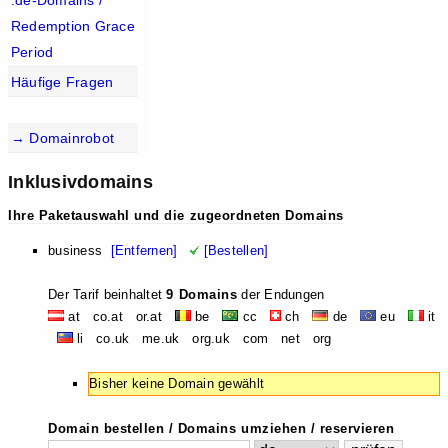
.de-Domains /
Redemption Grace
Period
Häufige Fragen
→ Domainrobot
Inklusivdomains
Ihre Paketauswahl und die zugeordneten Domains
business
[Entfernen]
[Bestellen]
Der Tarif beinhaltet
9 Domains
der Endungen
at co.at or.at
be
cc
ch
de
eu
it
li co.uk me.uk org.uk com net org
Bisher keine Domain gewählt
Domain bestellen / Domains umziehen / reservieren