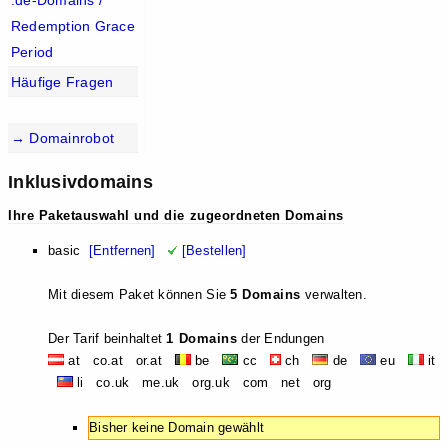
.de-Domains /
Redemption Grace
Period
Häufige Fragen
→ Domainrobot
Inklusivdomains
Ihre Paketauswahl und die zugeordneten Domains
basic
[Entfernen]
[Bestellen]
Mit diesem Paket können Sie
5 Domains
verwalten.
Der Tarif beinhaltet
1 Domains
der Endungen
at co.at or.at
be
cc
ch
de
eu
it
li co.uk me.uk org.uk com net org
Bisher keine Domain gewählt